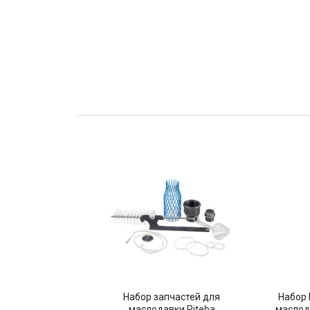
Набор запчастей для
Набор E
маслодавки Piteba
маслод