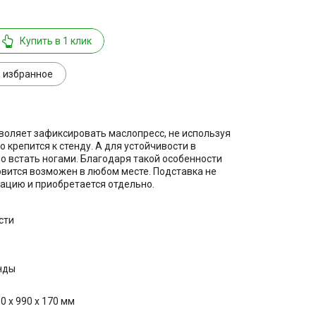
Купить в 1 клик
 избранное
воляет зафиксировать маслопресс, не используя
крепится к стенду. А для устойчивости в
о встать ногами. Благодаря такой особенности
вится возможен в любом месте. Подставка не
ацию и приобретается отдельно.
сти
нды
0 х 990 х 170 мм