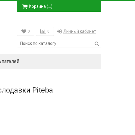
Корзина (
…
)
Личный кабинет
0
0
упателей
лодавки Piteba