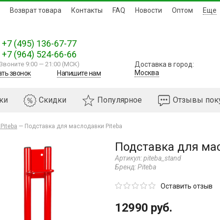
Возврат товара
Контакты
FAQ
Новости
Оптом
Еще
+7 (495) 136-67-77
+7 (964) 524-66-66
Звоните 9:00
—
21:00 (МСК)
Доставка в город:
Москва
ать звонок
Напишите нам
ки
Скидки
Популярное
Отзывы пок
Piteba
—
Подставка для маслодавки Piteba
Подставка для мас
Артикул:
piteba_stand
Бренд:
Piteba
Оставить отзыв
12990 руб.