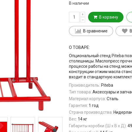
В наличии
+
В корзину
–
В сравнение
В
О ТОВАРЕ:
Опциональный стенд Piteba поз
столешницы. Маслопресс прочно 
процессе работы на стенд можн
конструкции отжим масла стано
входит в стандартную комплект
Производитель:
Piteba
Тип товара:
Аксессуары и запча
Материал корпуса:
Сталь
Гарантия:
1 год
Страна производства:
Нидерла
Вес:
14 кг
Габариты коробки (Ш х В х Д):
49