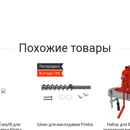
Похожие товары
Распродано
Выгода 13%
asyfill для
Шнек для маслодавки Piteba
Набор для 
авки Piteba
крепления ма