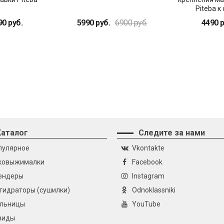
Piteba к
90 руб.
5990 руб.
6900 руб.
4490 р
Каталог
Следите за нами
пулярное
Vkontakte
ковыжималки
Facebook
ендеры
Instagram
гидраторы (сушилки)
Odnoklassniki
льницы
YouTube
виды