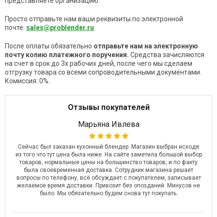
представляете организацию.
Просто отправьте нам ваши реквизиты по электронной
почте:
sales@problender.ru
После оплаты обязательно
отправьте нам на электронную
почту копию платежного поручения.
Средства зачисляются
на счет в срок до 3х рабочих дней, после чего мы сделаем
отгрузку товара со всеми сопроводительными документами.
Комиссия: 0%.
Отзывы покупателей
Марьяна Ивлева
Че
тся
Сейчас был заказан кухонный блендер. Магазин выбран исходя
Оч
ьно
из того что тут цена была ниже. На сайте заметила большой выбор
 за
товаров, нормальные цены на большинство товаров, и по факту
была своевременная доставка. Сотрудник магазина решает
вопросы по телефону, всё обсуждает с покупателем, записывает
желаемое время доставки. Привозит без опозданий. Минусов не
было. Мы обязательно будем снова тут покупать.