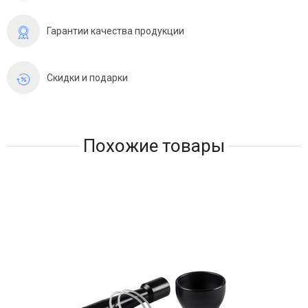
Гарантии качества продукции
Скидки и подарки
Похожие товары
Рас
Выг