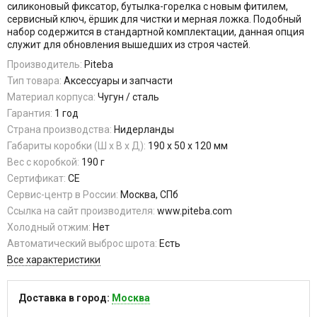
силиконовый фиксатор, бутылка-горелка с новым фитилем,
сервисный ключ, ёршик для чистки и мерная ложка. Подобный
набор содержится в стандартной комплектации, данная опция
служит для обновления вышедших из строя частей.
Производитель:
Piteba
Тип товара:
Аксессуары и запчасти
Материал корпуса:
Чугун / сталь
Гарантия:
1 год
Страна производства:
Нидерланды
Габариты коробки (Ш х В х Д):
190 х 50 х 120 мм
Вес с коробкой:
190 г
Сертификат:
CE
Сервис-центр в России:
Москва, СПб
Ссылка на сайт производителя:
www.piteba.com
Холодный отжим:
Нет
Автоматический выброс шрота:
Есть
Все характеристики
Доставка в город:
Москва