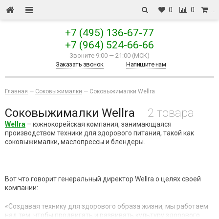
0
0
…
+7 (495) 136-67-77
+7 (964) 524-66-66
Звоните 9:00
—
21:00 (МСК)
Заказать звонок
Напишите нам
Главная
—
Cоковыжималки
—
Соковыжималки Wellra
Соковыжималки Wellra
2 товара
Wellra
– южнокорейская компания, занимающаяся
производством техники для здорового питания, такой как
соковыжималки, маслопрессы и блендеры.
Вот что говорит генеральный директор Wellra о целях своей
компании:
«Создавая технику для здорового образа жизни, мы работаем
над тем, чтобы продвигать и развивать культуру здорового