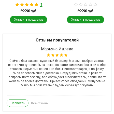
1
69990 руб.
69990 руб.
Оставить предзаказ
Оставить предзаказ
Отзывы покупателей
Марьяна Ивлева
Че
тся
Сейчас был заказан кухонный блендер. Магазин выбран исходя
Оч
ьно
из того что тут цена была ниже. На сайте заметила большой выбор
 за
товаров, нормальные цены на большинство товаров, и по факту
была своевременная доставка. Сотрудник магазина решает
вопросы по телефону, всё обсуждает с покупателем, записывает
желаемое время доставки. Привозит без опозданий. Минусов не
было. Мы обязательно будем снова тут покупать.
Написать
Все отзывы