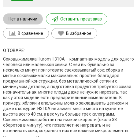
Нет в наличии
Оставить предзаказ
В сравнение
В избранное
О ТОВАРЕ:
Соковыжималка Hurom H310A – компактная модель для одного
человека или маленькой семьи. С ней вы буквально за
несколько минут приготовите свежевыжатый сок: сборка и
мытьё соковыжималки максимально простые благодаря
продуманной конструкции, без металлической сетки и с
минимумом деталей, а подготовка продуктов требуется самая
незначительная: многие плоды даже не нужно нарезать, так
как у этой модели есть предварительный измельчитель. К
примеру, яблоки и апельсины можно закладывать целиком и
даже с кожурой. H310A не займёт много места на кухне: её
высота всего 40 см, а вес чуть больше трёх килограмм.
Соковыжималка работает на низкой скорости (около 38
оборотов в минуту), что позволяет не нагревать и не
вспенивать соки, сохраняя в них все важные микроэлементы.