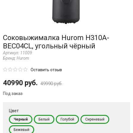
Соковыжималка Hurom H310A-
BEC04CL, угольный чёрный
Артикул:
11009
Бренд:
Hurom
Оставить отзыв
40990 руб.
49990 руб.
Под заказ
Цвет
Черный
Белый
Голубой
Сиреневый
Бежевый