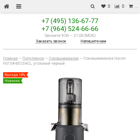
0
0
…
+7 (495) 136-67-77
+7 (964) 524-66-66
Звоните 9:00
—
21:00 (МСК)
Заказать звонок
Напишите нам
Главная
—
Популярное
—
Соковыжималки
—
Соковыжималка Hurom
H310A-BEC04CL, угольный чёрный
Выгода 18%
Новинка