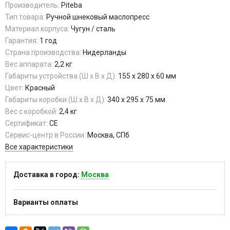
Производитель:
Piteba
Тип товара:
Ручной шнековый маслопресс
Материал корпуса:
Чугун / сталь
Гарантия:
1 год
Страна производства:
Нидерланды
Вес аппарата:
2,2 кг
Габариты устройства (Ш x В x Д):
155 x 280 x 60 мм
Цвет:
Красный
Габариты коробки (Ш х В х Д):
340 х 295 х 75 мм
Вес с коробкой:
2,4 кг
Сертификат:
CE
Сервис-центр в России:
Москва, СПб
Все характеристики
Доставка в город:
Москва
Варианты оплаты