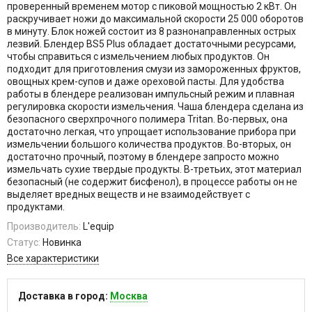
проверенный временем мотор с пиковой мощностью 2 кВт. Он
раскручивает ножи до максимальной скорости 25 000 оборотов
в минуту. Блок ножей состоит из 8 разнонаправленных острых
лезвий. Блендер BS5 Plus обладает достаточными ресурсами,
чтобы справиться с измельчением любых продуктов. Он
подходит для приготовления смузи из замороженных фруктов,
овощных крем-супов и даже ореховой пасты. Для удобства
работы в блендере реализован импульсный режим и плавная
регулировка скорости измельчения. Чаша блендера сделана из
безопасного сверхпрочного полимера Tritan. Во-первых, она
достаточно легкая, что упрощает использование прибора при
измельчении большого количества продуктов. Во-вторых, он
достаточно прочный, поэтому в блендере запросто можно
измельчать сухие твердые продукты. В-третьих, этот материал
безопасный (не содержит бисфенол), в процессе работы он не
выделяет вредных веществ и не взаимодействует с
продуктами.
Производитель:
L'equip
Статус:
Новинка
Все характеристики
Доставка в город:
Москва