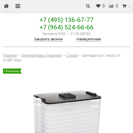
0
0
…
+7 (495) 136-67-77
+7 (964) 524-66-66
Звоните 9:00
—
21:00 (МСК)
Заказать звонок
Напишите нам
Главная
—
Дегидраторы (сушилки)
—
L'equip
—
Дегидратор L'equip LD-
918BT Max
Новинка