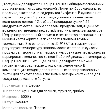
Доступный дегидратор L'equip LD-918BT обладает основными
достоинствами старших моделей. Лотки прибора сделаны из
пластика, в котором не содержится бисфенол. В сушилке нет
перегородки для сбора крошек, в данной комплектации
количество лотков -12, с общей площадью сушки 1,16
квадратных метра. Таким образом, продукты защищены от
воздействия вредных веществ. В вертикальном дегидраторе
L'equip нагревательный элемент и вентилятор расположены в
нижней части корпуса. В приборе установлен точный
термодатчик. Это означает, что LD-918BT автоматически
регулирует температуру в зависимости от степени сухости
продуктов. Также точная терморегулировка даёт возможность
варьировать количество лотков. Рабочий диапазон температур
L'equip LD-918BT – от 35 до 70 °C. В дегидраторе можно
готовить и сыроедческие блюда, и вяленое мясо. В
комплектацию входят дополнительные полипропиленовые
листы для приготовления пастилы и четыре контейнера для
создания домашнего йогурта.
Производитель:
L'equip
Тип товара:
Сушилки для овощей, фруктов, грибов
Мощность:
500 Вт
Статус:
Новинка
Материал корпуса:
Пластик