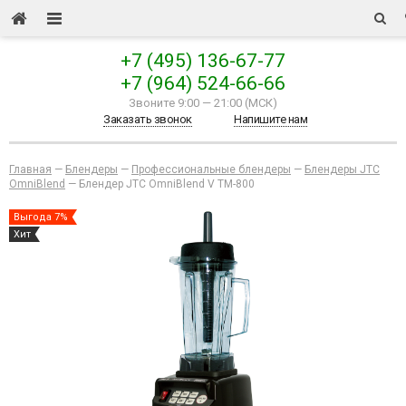
+7 (495) 136-67-77
+7 (964) 524-66-66
Звоните 9:00
—
21:00 (МСК)
Заказать звонок
Напишите нам
Главная
—
Блендеры
—
Профессиональные блендеры
—
Блендеры JTC
OmniBlend
—
Блендер JTC OmniBlend V TM-800
Выгода 7%
Хит