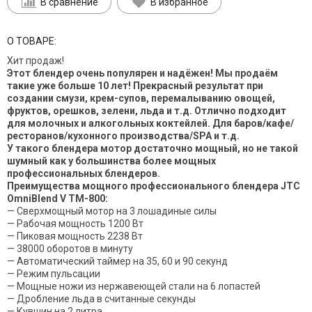
В сравнение
В избранное
О ТОВАРЕ:
Хит продаж!
Этот блендер очень популярен и надёжен! Мы продаём
такие уже больше 10 лет! Прекрасный результат при
создании смузи, крем-супов, перемалыванию овощей,
фруктов, орешков, зелени, льда и т.д. Отлично подходит
для молочных и алкогольных коктейлей. Для баров/кафе/
ресторанов/кухонного производства/SPA и т.д.
У такого блендера мотор достаточно мощный, но не такой
шумный как у большинства более мощных
профессиональных блендеров.
Преимущества мощного профессионального блендера JTC
OmniBlend V TM-800:
— Сверхмощный мотор на 3 лошадиные силы
— Рабочая мощность 1200 Вт
— Пиковая мощность 2238 Вт
— 38000 оборотов в минуту
— Автоматический таймер на 35, 60 и 90 секунд
— Режим пульсации
— Мощные ножи из нержавеющей стали на 6 лопастей
— Дробление льда в считанные секунды
— Кувшин на 2 литра