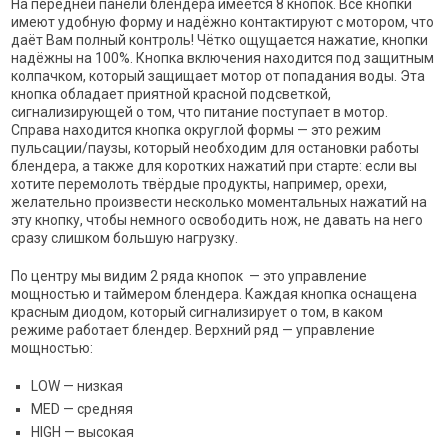
На передней панели блендера имеется 8 кнопок. Все кнопки
имеют удобную форму и надёжно контактируют с мотором, что
даёт Вам полный контроль! Чётко ощущается нажатие, кнопки
надёжны на 100%. Кнопка включения находится под защитным
колпачком, который защищает мотор от попадания воды. Эта
кнопка обладает приятной красной подсветкой,
сигнализирующей о том, что питание поступает в мотор.
Справа находится кнопка округлой формы — это режим
пульсации/паузы, который необходим для остановки работы
блендера, а также для коротких нажатий при старте: если вы
хотите перемолоть твёрдые продукты, например, орехи,
желательно произвести несколько моментальных нажатий на
эту кнопку, чтобы немного освободить нож, не давать на него
сразу слишком большую нагрузку.
По центру мы видим 2 ряда кнопок — это управление
мощностью и таймером блендера. Каждая кнопка оснащена
красным диодом, который сигнализирует о том, в каком
режиме работает блендер. Верхний ряд — управление
мощностью:
LOW — низкая
MED — средняя
HIGH — высокая