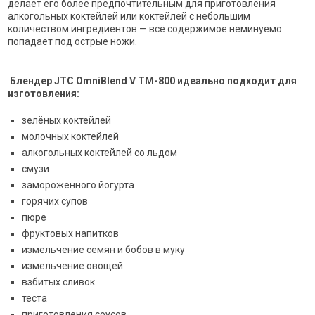
делает его более предпочтительным для приготовления
алкогольных коктейлей или коктейлей с небольшим
количеством ингредиентов — всё содержимое неминуемо
попадает под острые ножи.
Блендер JTC OmniBlend V TM-800 идеально подходит для
изготовления:
зелёных коктейлей
молочных коктейлей
алкогольных коктейлей со льдом
смузи
замороженного йогурта
горячих супов
пюре
фруктовых напитков
измельчение семян и бобов в муку
измельчение овощей
взбитых сливок
теста
приготовления соусов