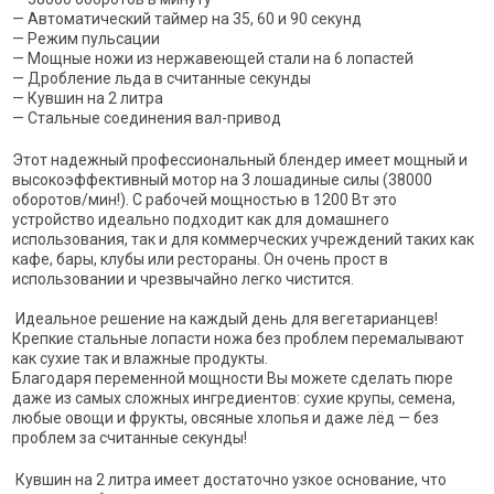
— Автоматический таймер на 35, 60 и 90 секунд
— Режим пульсации
— Мощные ножи из нержавеющей стали на 6 лопастей
— Дробление льда в считанные секунды
— Кувшин на 2 литра
— Стальные соединения вал-привод
Этот надежный профессиональный блендер имеет мощный и
высокоэффективный мотор на 3 лошадиные силы (38000
оборотов/мин!). С рабочей мощностью в 1200 Вт это
устройство идеально подходит как для домашнего
использования, так и для коммерческих учреждений таких как
кафе, бары, клубы или рестораны. Он очень прост в
использовании и чрезвычайно легко чистится.
Идеальное решение на каждый день для вегетарианцев!
Крепкие стальные лопасти ножа без проблем перемалывают
как сухие так и влажные продукты.
Благодаря переменной мощности Вы можете сделать пюре
даже из самых сложных ингредиентов: сухие крупы, семена,
любые овощи и фрукты, овсяные хлопья и даже лёд — без
проблем за считанные секунды!
Кувшин на 2 литра имеет достаточно узкое основание, что