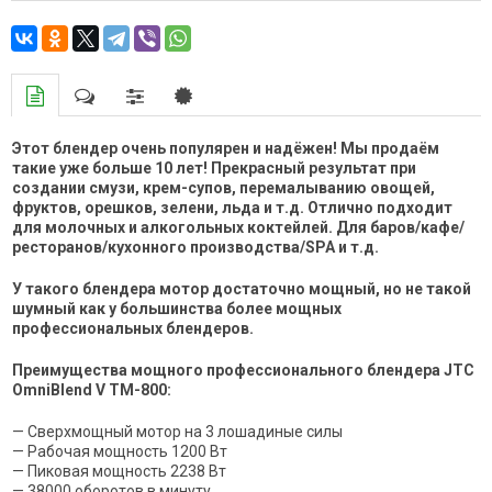
Этот блендер очень популярен и надёжен! Мы продаём
такие уже больше 10 лет! Прекрасный результат при
создании смузи, крем-супов, перемалыванию овощей,
фруктов, орешков, зелени, льда и т.д. Отлично подходит
для молочных и алкогольных коктейлей. Для баров/кафе/
ресторанов/кухонного производства/SPA и т.д.
У такого блендера мотор достаточно мощный, но не такой
шумный как у большинства более мощных
профессиональных блендеров.
Преимущества мощного профессионального блендера JTC
OmniBlend V TM-800:
— Сверхмощный мотор на 3 лошадиные силы
— Рабочая мощность 1200 Вт
— Пиковая мощность 2238 Вт
— 38000 оборотов в минуту