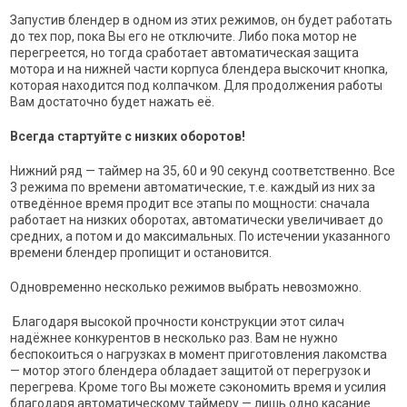
Запустив блендер в одном из этих режимов, он будет работать
до тех пор, пока Вы его не отключите. Либо пока мотор не
перегреется, но тогда сработает автоматическая защита
мотора и на нижней части корпуса блендера выскочит кнопка,
которая находится под колпачком. Для продолжения работы
Вам достаточно будет нажать её.
Всегда стартуйте с низких оборотов!
Нижний ряд — таймер на 35, 60 и 90 секунд соответственно. Все
3 режима по времени автоматические, т.е. каждый из них за
отведённое время продит все этапы по мощности: сначала
работает на низких оборотах, автоматически увеличивает до
средних, а потом и до максимальных. По истечении указанного
времени блендер пропищит и остановится.
Одновременно несколько режимов выбрать невозможно.
Благодаря высокой прочности конструкции этот силач
надёжнее конкурентов в несколько раз. Вам не нужно
беспокоиться о нагрузках в момент приготовления лакомства
— мотор этого блендера обладает защитой от перегрузок и
перегрева. Кроме того Вы можете сэкономить время и усилия
благодаря автоматическому таймеру — лишь одно касание