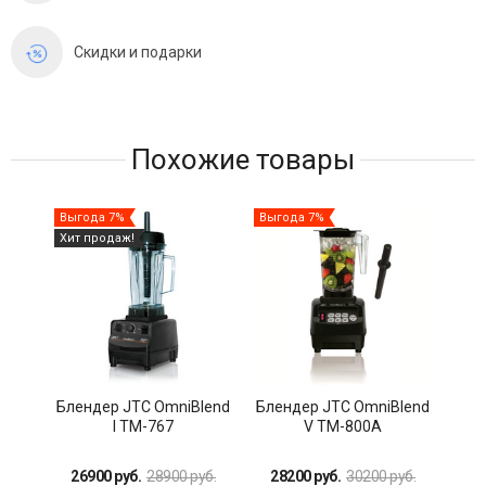
Скидки и подарки
Похожие товары
Выгода 7%
Выгода 7%
Выг
Хит продаж!
Блендер JTC OmniBlend
Блендер JTC OmniBlend
Бле
I TM-767
V TM-800A
26900 руб.
28900 руб.
28200 руб.
30200 руб.
25