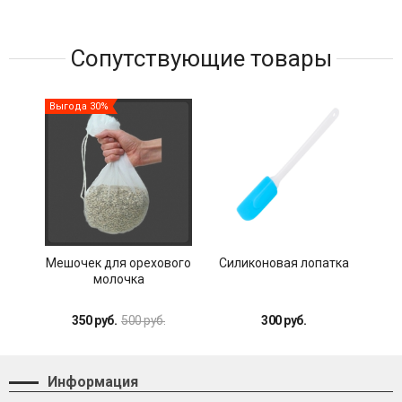
Сопутствующие товары
Выгода 30%
Выг
Хит
Мешочек для орехового
Силиконовая лопатка
Кув
молочка
л
350 руб.
500 руб.
300 руб.
8
Информация