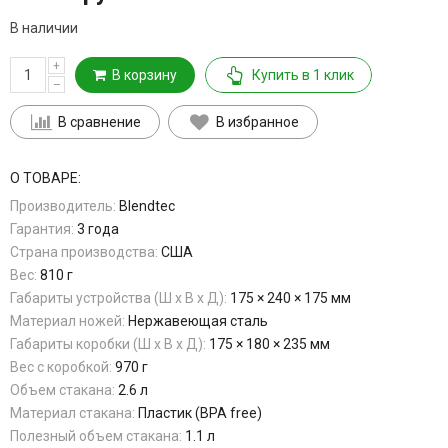
В наличии
+
В корзину
Купить в 1 клик
–
В сравнение
В избранное
О ТОВАРЕ:
Производитель:
Blendtec
Гарантия:
3 года
Страна производства:
США
Вес:
810 г
Габариты устройства (Ш x В x Д):
175 × 240 × 175 мм
Материал ножей:
Нержавеющая сталь
Габариты коробки (Ш х В х Д):
175 × 180 × 235 мм
Вес с коробкой:
970 г
Объем стакана:
2.6 л
Материал стакана:
Пластик (BPA free)
Полезный объем стакана:
1.1 л