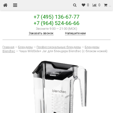
0
0
…
+7 (495) 136-67-77
+7 (964) 524-66-66
Звоните 9:00
—
21:00 (МСК)
Заказать звонок
Напишите нам
Главная
—
Блендеры
—
Профессиональные блендеры
—
Блендеры
Blendtec
—
Чаша WildSide+ Jar для блендера Blendtec (с блоком ножей)