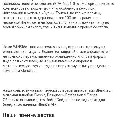
полимера нового поколения (BPA-free). Этот материал никак не
контактирует с продуктами, что особенно важно при
нагревании в режиме «Супы». Тритан настолько прочен,
что чаша из него выдерживает вес 100-килограммового
человека! Вы можете не бояться случайно поломать чашу во
время обычной эксплуатации или нечаянно уронив со стола.
Ножи WildSide+ впаяны прямо в чашу аппарата, поэтому их
очень легко очищать. Лезвия из пищевой стали справляются
не только с перемалыванием охлажденного мяса в фарш и
льда для коктейлей, но и с измельчением айфона в
металлическую труху – судя по вирусному ролику владельца
компании Blendtec.
Чаша совместима практически со всеми аппаратами Blendtec,
включая линейки Classic, Designer и Professional Series.
Обратите внимание, что ВайлдСайд плюс не подходит для
блендеров линейки Blend'n'Mix.
Наши преимущества