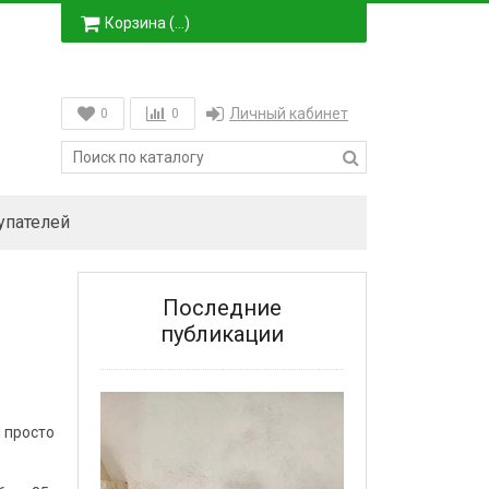
Корзина (
…
)
Личный кабинет
0
0
упателей
Последние
публикации
 просто