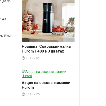
6 до 85
огда
аем Вам
Новинка! Соковыжималка
Hurom H400 в 3 цветах
21.11.2023
Акция на соковыжималки
Hurom
03.11.2022