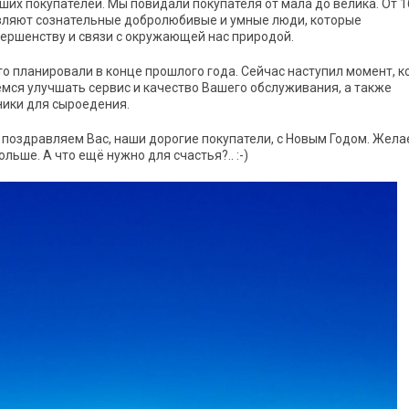
ших покупателей. Мы повидали покупателя от мала до велика. От 1
авляют сознательные добролюбивые и умные люди, которые
ершенству и связи с окружающей нас природой.
то планировали в конце прошлого года. Сейчас наступил момент, к
мся улучшать сервис и качество Вашего обслуживания, а также
ники для сыроедения.
ы поздравляем Вас, наши дорогие покупатели, с Новым Годом. Жел
льше. А что ещё нужно для счастья?.. :-)